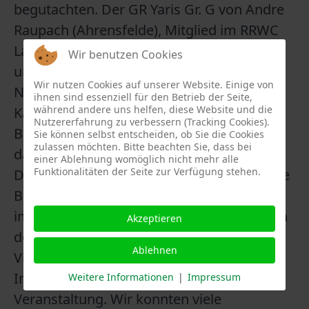
begutachten. Der GR Yaris Gr. G von Andre
Raupach (Ahrensfelde), Mitglied im RRWC
Lausitz e.V., parkte den ganzen Tag an
Wir benutzen Cookies
unserem Stand.
Wir nutzen Cookies auf unserer Website. Einige von
Neben den Panzern und dem
ihnen sind essenziell für den Betrieb der Seite,
während andere uns helfen, diese Website und die
Kampfhubschrauber „Tiger“ der
Nutzererfahrung zu verbessern (Tracking Cookies).
Bundeswehr war das Rallyefahrzeug mit
Sie können selbst entscheiden, ob Sie die Cookies
zulassen möchten. Bitte beachten Sie, dass bei
das beliebteste Fotomotiv des Tages.
einer Ablehnung womöglich nicht mehr alle
Funktionalitäten der Seite zur Verfügung stehen.
Der Sitzbereich vor der Videowand lud viele
Besucher zum Verweilen ein. Die Sitzpause
im Schatten mit spektakulären Aufnahmen
Akzeptieren
der Lausitz-Rallye kam vielen genau recht.
Ablehnen
Viele Besucher zeigen auch großes
Interesse an unserem Verein und unserer
Weitere Informationen
|
Impressum
Veranstaltung. Wir konnten viele